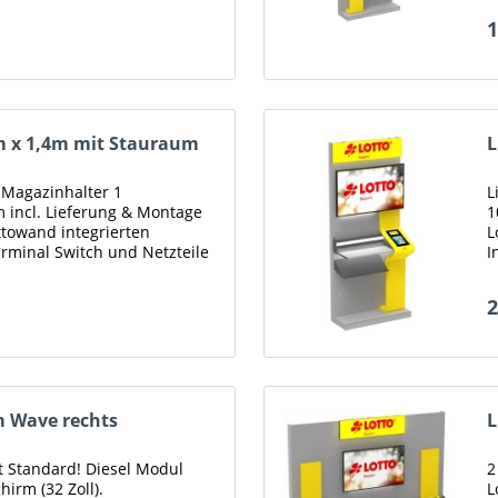
1
m x 1,4m mit Stauraum
L
Magazinhalter 1
L
m incl. Lieferung & Montage
1
ottowand integrierten
L
erminal Switch und Netzteile
I
yern und...
m
2
m Wave rechts
L
t Standard! Diesel Modul
2
hirm (32 Zoll).
L