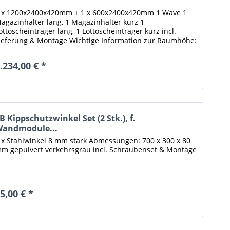
 x 1200x2400x420mm + 1 x 600x2400x420mm 1 Wave 1
agazinhalter lang, 1 Magazinhalter kurz 1
ottoscheinträger lang, 1 Lottoscheinträger kurz incl.
ieferung & Montage Wichtige Information zur Raumhöhe:
ür den Einbau eines Moduls mit...
.234,00 € *
B Kippschutzwinkel Set (2 Stk.), f.
andmodule...
 x Stahlwinkel 8 mm stark Abmessungen: 700 x 300 x 80
m gepulvert verkehrsgrau incl. Schraubenset & Montage
5,00 € *