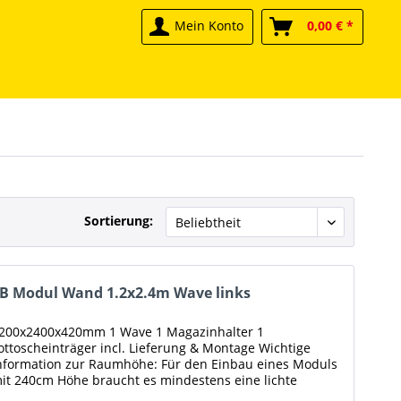
Mein Konto
0,00 € *
Sortierung:
B Modul Wand 1.2x2.4m Wave links
200x2400x420mm 1 Wave 1 Magazinhalter 1
ottoscheinträger incl. Lieferung & Montage Wichtige
nformation zur Raumhöhe: Für den Einbau eines Moduls
it 240cm Höhe braucht es mindestens eine lichte
aumhöhe (Oberkante Bodenbelag bis...