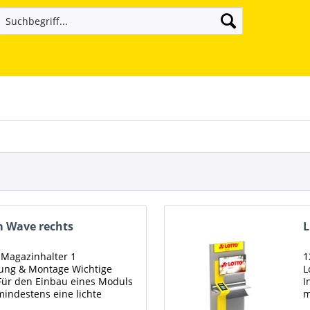
m Wave rechts
L
Magazinhalter 1
1
erung & Montage Wichtige
L
Für den Einbau eines Moduls
I
indestens eine lichte
m
elag bis...
R