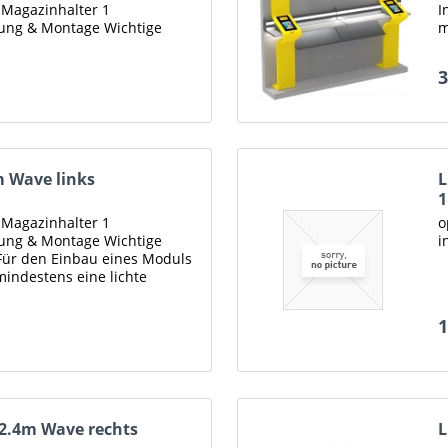
Magazinhalter 1
I
erung & Montage Wichtige
m
ür den Einbau eines...
R
3
 Wave links
L
1
Magazinhalter 1
o
erung & Montage Wichtige
i
Für den Einbau eines Moduls
indestens eine lichte
elag bis...
1
x2.4m Wave rechts
L