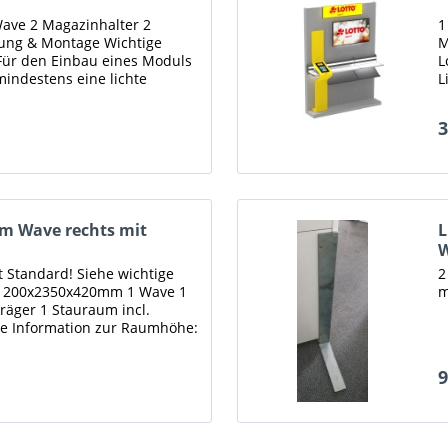
ave 2 Magazinhalter 2
1
erung & Montage Wichtige
M
Für den Einbau eines Moduls
L
indestens eine lichte
L
elag bis...
F
3
m Wave rechts mit
L
W
t Standard! Siehe wichtige
2
 1200x2350x420mm 1 Wave 1
m
räger 1 Stauraum incl.
ge Information zur Raumhöhe:
9